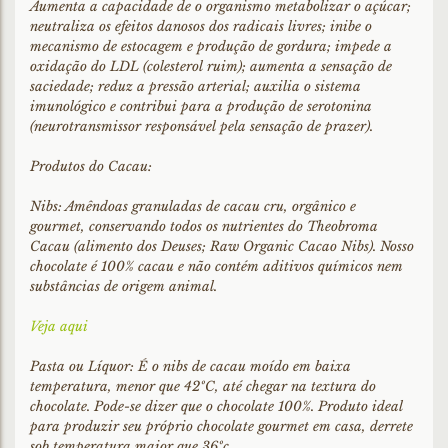
Aumenta a capacidade de o organismo metabolizar o açúcar;
neutraliza os efeitos danosos dos radicais livres; inibe o
mecanismo de estocagem e produção de gordura; impede a
oxidação do LDL (colesterol ruim); aumenta a sensação de
saciedade; reduz a pressão arterial; auxilia o sistema
imunológico e contribui para a produção de serotonina
(neurotransmissor responsável pela sensação de prazer).
Produtos do Cacau:
Nibs: Amêndoas granuladas de cacau cru, orgânico e
gourmet, conservando todos os nutrientes do Theobroma
Cacau (alimento dos Deuses; Raw Organic Cacao Nibs). Nosso
chocolate é 100% cacau e não contém aditivos químicos nem
substâncias de origem animal.
Veja aqui
Pasta ou Líquor: É o nibs de cacau moído em baixa
temperatura, menor que 42ºC, até chegar na textura do
chocolate. Pode-se dizer que o chocolate 100%. Produto ideal
para produzir seu próprio chocolate gourmet em casa, derrete
sob temperatura maior que 36ºc.