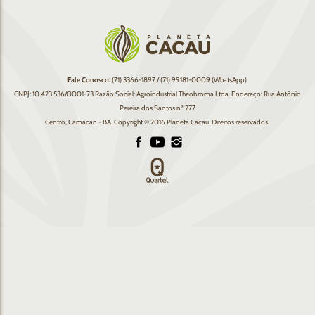
Fale Conosco:
(71) 3366-1897 / (71) 99181-0009 (WhatsApp)
CNPJ: 10.423.536/0001-73 Razão Social: Agroindustrial Theobroma Ltda. Endereço: Rua Antônio
Pereira dos Santos nº 277
Centro, Camacan - BA. Copyright © 2016 Planeta Cacau. Direitos reservados.