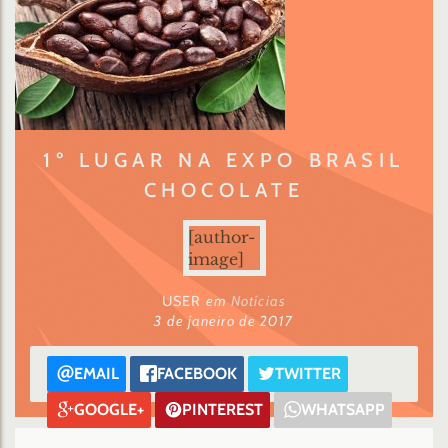
1º LUGAR NA EXPO BRASIL
CHOCOLATE
[author-
image]
USER
em
Notícias
3 de janeiro de 2017
EMAIL
FACEBOOK
TWITTER
GOOGLE+
PINTEREST
WHATSAPP