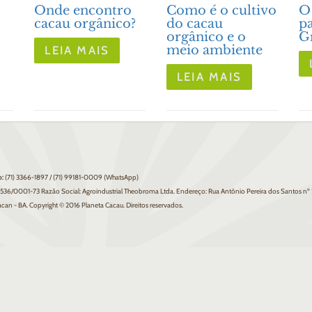
Onde encontro
Como é o cultivo
O
cacau orgânico?
do cacau
pa
orgânico e o
G
meio ambiente
LEIA MAIS
LEIA MAIS
o:
(71) 3366-1897 / (71) 99181-0009 (WhatsApp)
.536/0001-73 Razão Social: Agroindustrial Theobroma Ltda. Endereço: Rua Antônio Pereira dos Santos nº
can - BA. Copyright © 2016 Planeta Cacau. Direitos reservados.