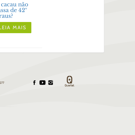
 cacau não
ssa de 42º
raus?
LEIA MAIS
 277