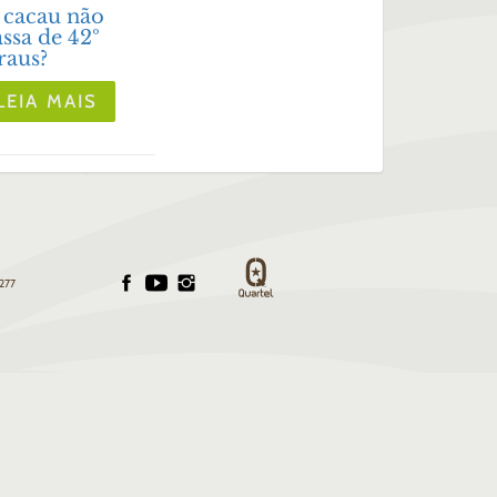
 cacau não
ssa de 42º
raus?
LEIA MAIS
 277