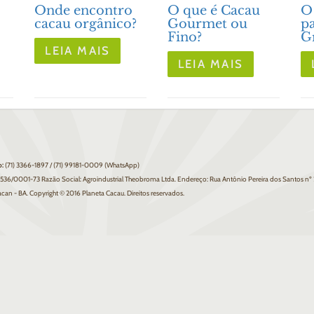
Onde encontro
O que é Cacau
O
cacau orgânico?
Gourmet ou
pa
Fino?
G
LEIA MAIS
LEIA MAIS
o:
(71) 3366-1897 / (71) 99181-0009 (WhatsApp)
.536/0001-73 Razão Social: Agroindustrial Theobroma Ltda. Endereço: Rua Antônio Pereira dos Santos nº
can - BA. Copyright © 2016 Planeta Cacau. Direitos reservados.