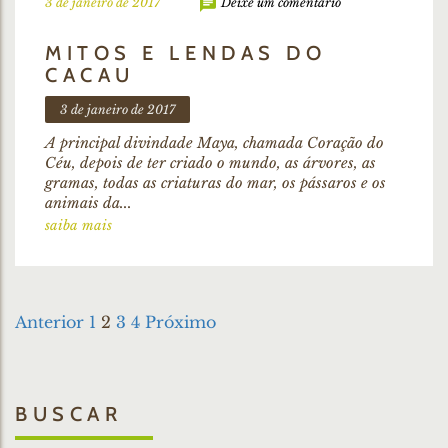
3 de janeiro de 2017
Deixe um comentário
MITOS E LENDAS DO
CACAU
3 de janeiro de 2017
A principal divindade Maya, chamada Coração do
Céu, depois de ter criado o mundo, as árvores, as
gramas, todas as criaturas do mar, os pássaros e os
animais da...
saiba mais
Paginação
Anterior
1
2
3
4
Próximo
de
posts
BUSCAR